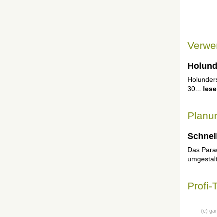
Verwe
Holund
Holunders
30...
les
Planu
Schnel
Das Parad
umgestalt
Profi-
(c) gar