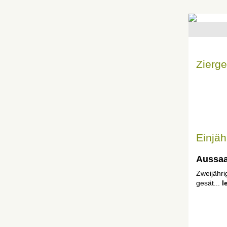
Zierg
Einjäh
Aussaa
Zweijähri
gesät...
l