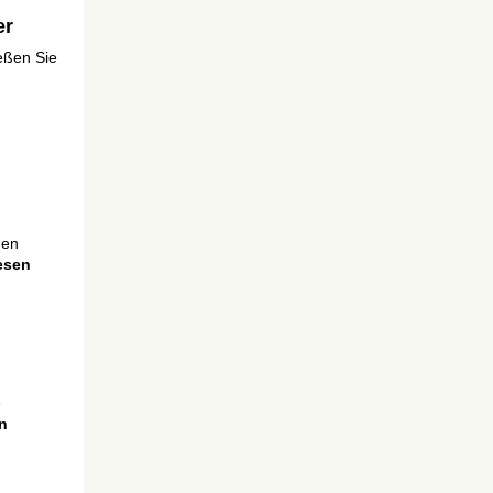
er
ießen Sie
den
esen
e
n