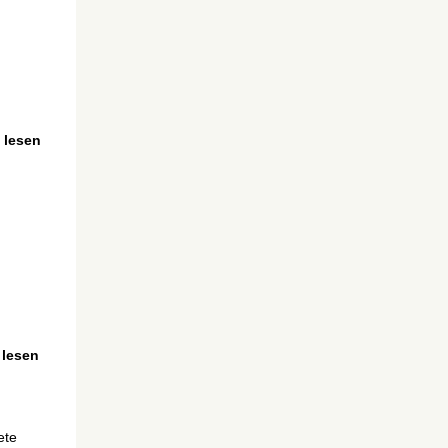
lesen
lesen
ete