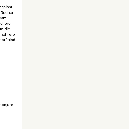
espinst
träucher
tamm
ichere
um die
 mehrere
harf sind.
tenjahr.