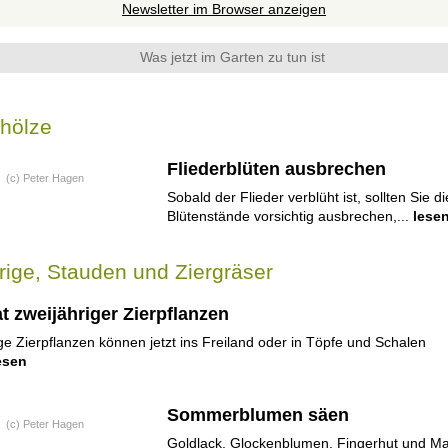
Newsletter im Browser anzeigen
Was jetzt im Garten zu tun ist
ehölze
Fliederblüten ausbrechen
(c) Peter Hagen
Sobald der Flieder verblüht ist, sollten Sie di
Blütenstände vorsichtig ausbrechen,...
lese
rige, Stauden und Ziergräser
t zweijähriger Zierpflanzen
ge Zierpflanzen können jetzt ins Freiland oder in Töpfe und Schalen
esen
Sommerblumen säen
(c) Peter Hagen
Goldlack, Glockenblumen, Fingerhut und M