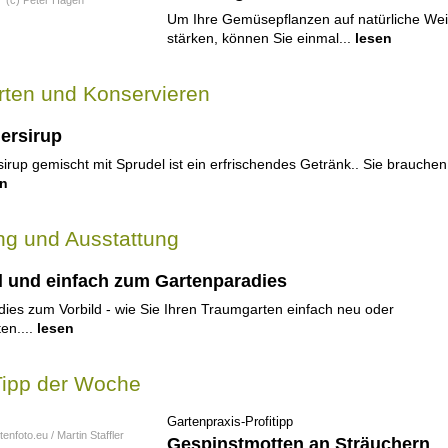
(c) Peter Hagen
Um Ihre Gemüsepflanzen auf natürliche Wei
stärken, können Sie einmal...
lesen
rten und Konservieren
ersirup
irup gemischt mit Sprudel ist ein erfrischendes Getränk.. Sie brauchen
en
ng und Ausstattung
l und einfach zum Gartenparadies
ies zum Vorbild - wie Sie Ihren Traumgarten einfach neu oder
en....
lesen
Tipp der Woche
Gartenpraxis-Profitipp
tenfoto.eu / Martin Staffler
Gespinstmotten an Sträuchern