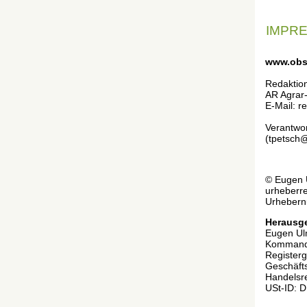
IMPR
www.obst
Redaktio
AR Agrar
E-Mail: r
Verantwor
(tpetsch
© Eugen U
urheberre
Urhebernu
Herausg
Eugen Ul
Kommandit
Registerg
Geschäft
Handelsr
USt-ID: 