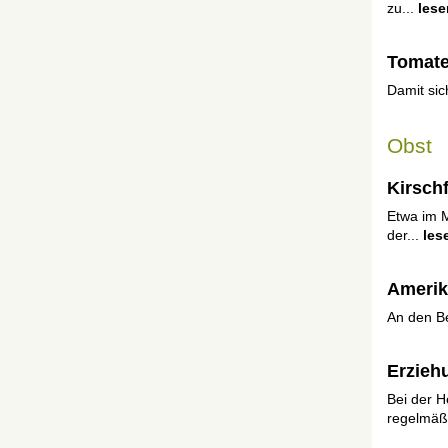
zu...
lese
Tomaten
Damit sic
Obst
Kirschf
Etwa im M
der...
les
Amerik
An den Be
Erzieh
Bei der H
regelmäßi