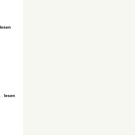
lesen
..
lesen